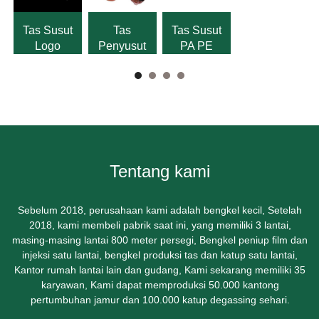
Mandiri
Tas Susut
Tas
Tas Susut
Logo
Penyusut
PA PE
Ukuran
Steak
Kemasan 7
Warna
Daging
Lapisan
Kustom
Sapi
Tentang kami
Sebelum 2018, perusahaan kami adalah bengkel kecil, Setelah
2018, kami membeli pabrik saat ini, yang memiliki 3 lantai,
masing-masing lantai 800 meter persegi, Bengkel peniup film dan
injeksi satu lantai, bengkel produksi tas dan katup satu lantai,
Kantor rumah lantai lain dan gudang, Kami sekarang memiliki 35
karyawan, Kami dapat memproduksi 50.000 kantong
pertumbuhan jamur dan 100.000 katup degassing sehari.