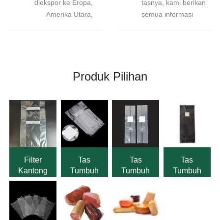
diekspor ke Eropa,
tasnya, kami berikan
Amerika Utara,
semua informasi
Amerika Selatan,
tentang produk
Sekitar 30-40%
kami.Jika ada masalah
sebagian besar
kualitas apa pun
kantong tanam jamur
setelah menerima
di dunia berasal dari
produk, kami berjanji
Produk Pilihan
pabrik kami.
akan menerbitkannya
kembali
atau mengembalikan
dana produk yang
cacat.
Filter
Tas
Tas
Tas
Kantong
Tumbuh
Tumbuh
Tumbuh
Penumbuh
Jamur PP
Jamur
Jamur
Jamur
dengan
dengan
Hitam
Secara
Filter Patch
Port Injeksi
Dengan
Horizontal
Penyembuhan
Filter Patch