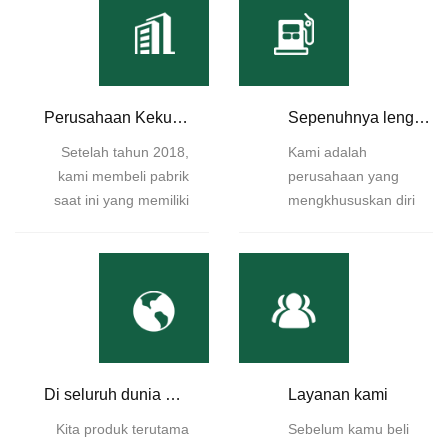
Perusahaan Kekuatan
Sepenuhnya lengkap
Setelah tahun 2018,
Kami adalah
kami membeli pabrik
perusahaan yang
saat ini yang memiliki
mengkhususkan diri
3 lantai. Kami dapat
dalam produksi tas
menghasilkan 50.000
pertumbuhan jamur
jamur kantong
dan degassing katup.
pertumbuhan dan
Kami memiliki fasilitas
100.000 katup
pengujian yang
degassing setiap hari.
lengkap dan teknis
yang kuat
Di seluruh dunia Penjualan
Layanan kami
memaksa.
Kita produk terutama
Sebelum kamu beli