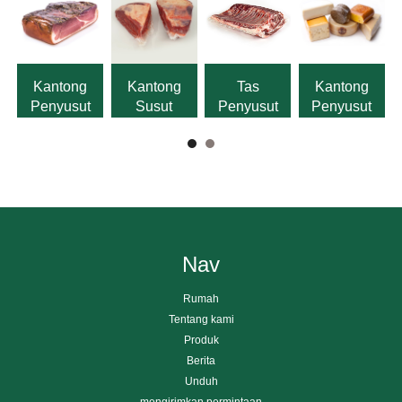
Kantong
Kantong
Tas
Kantong
Penyusut
Susut
Penyusut
Penyusut
Daging
Daging
Pelindung
Panas
yang
Segar
Tulang
Penghalang
Diawetkan
Tinggi
Untuk Keju
Nav
Rumah
Tentang kami
Produk
Berita
Unduh
mengirimkan permintaan