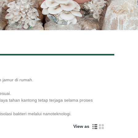
Live
 jamur di rumah.
esuai.
daya tahan kantong tetap terjaga selama proses
olasi bakteri melalui nanoteknologi.
View as