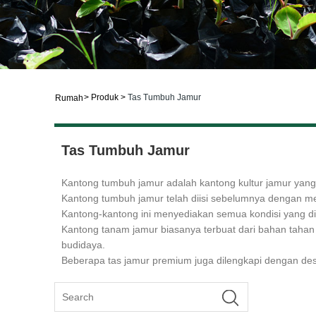
>
Produk
>
Tas Tumbuh Jamur
Rumah
Tas Tumbuh Jamur
Kantong tumbuh jamur adalah kantong kultur jamur yan
Kantong tumbuh jamur telah diisi sebelumnya dengan med
Kantong-kantong ini menyediakan semua kondisi yang di
Kantong tanam jamur biasanya terbuat dari bahan tahan 
budidaya.
Beberapa tas jamur premium juga dilengkapi dengan desa