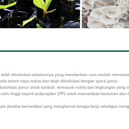
g telah diinokulasi sebelumnya yang memberikan cara mudah menanam
ia tanam kaya nutrisi dan telah diinokulasi dengan spora jamur.
butuhkan jamur untuk tumbuh, termasuk nutrisi dan lingkungan yang s
suhu tinggi seperti polipropilen (PP) untuk memastikan keutuhan dan 
in jendela berventilasi yang menghemat tenaga kerja sekaligus mengis