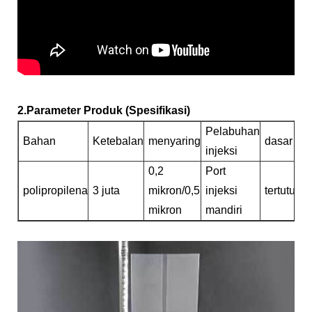
2.Parameter Produk (Spesifikasi)
Pelabuhan
Bahan
Ketebalan
menyaring
dasar
injeksi
0,2
Port
polipropilena
3 juta
mikron/0,5
injeksi
tertutup
mikron
mandiri