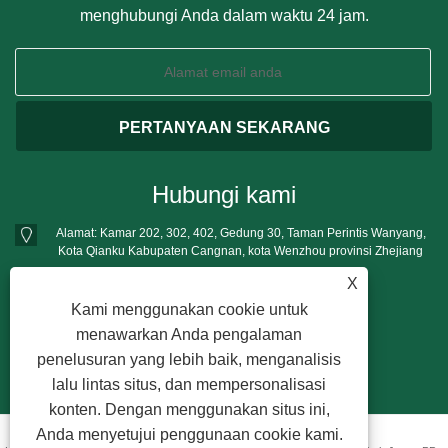
menghubungi Anda dalam waktu 24 jam.
Hubungi kami
Alamat: Kamar 202, 302, 402, Gedung 30, Taman Perintis Wanyang,
Kota Qianku Kabupaten Cangnan, kota Wenzhou provinsi Zhejiang
Telp:
+86-13396777698
X
Telepon:
+86-13396777698
Kami menggunakan cookie untuk
Surel:
mushroomgrowbag@163.com
menawarkan Anda pengalaman
penelusuran yang lebih baik, menganalisis
lalu lintas situs, dan mempersonalisasi
konten. Dengan menggunakan situs ini,
Anda menyetujui penggunaan cookie kami.