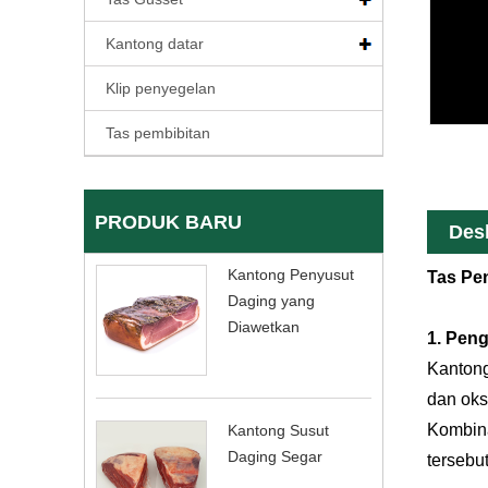
Kantong datar
Klip penyegelan
Tas pembibitan
PRODUK BARU
Des
Kantong Penyusut
Tas Pe
Daging yang
Diawetkan
1. Pen
Kantong
dan oks
Kombina
Kantong Susut
Daging Segar
tersebu