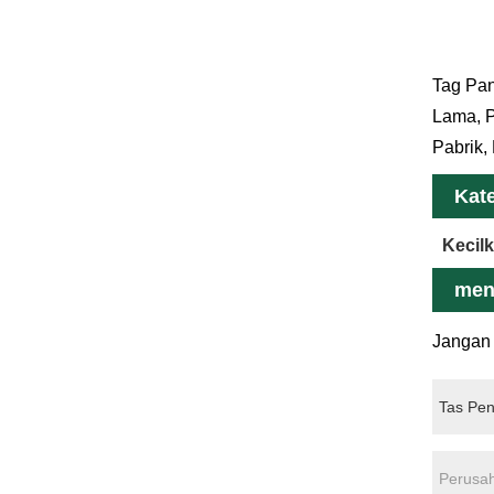
Tag Pan
Lama, P
Pabrik,
Kate
Kecil
men
Jangan 