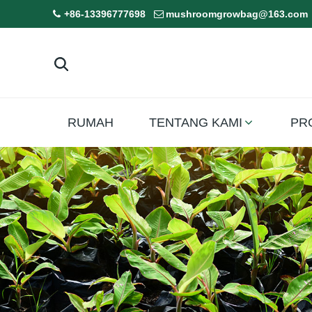
+86-13396777698
mushroomgrowbag@163.com
RUMAH
TENTANG KAMI
PR