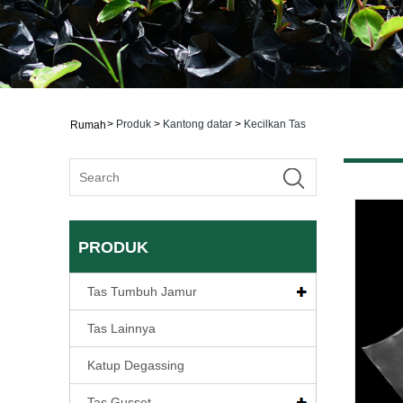
>
Produk
>
Kantong datar
>
Kecilkan Tas
Rumah
PRODUK
Tas Tumbuh Jamur
Tas Lainnya
Katup Degassing
Tas Gusset