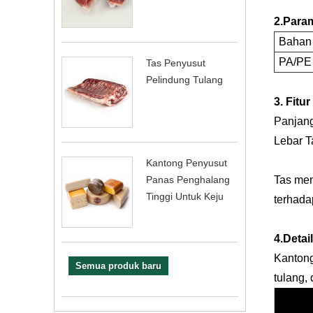
2.Param
Bahan
PA/PE
Tas Penyusut
Pelindung Tulang
3. Fitu
Panjan
Lebar 
Kantong Penyusut
Panas Penghalang
Tas men
Tinggi Untuk Keju
terhada
4.Detai
Kantong
Semua produk baru
tulang,