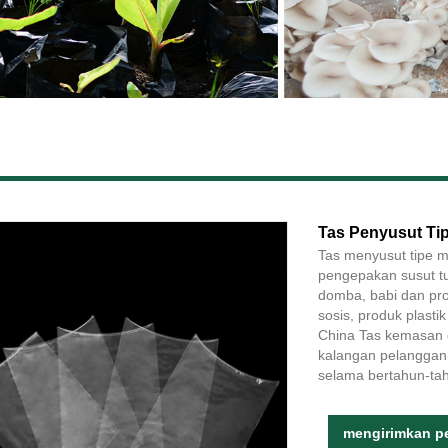
Tas Penyusut Ti
Tas menyusut tipe m
pengepakan susut tu
domba, babi dan pr
sosis, produk plast
China Tas kemasan d
kalangan pelanggan.
selama bertahun-ta
mengirimkan p